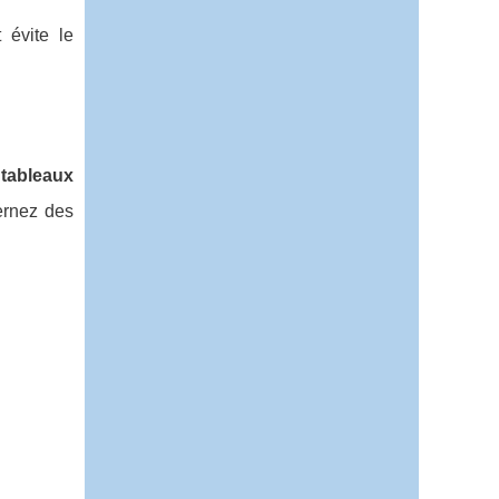
 évite le
s
tableaux
ernez des