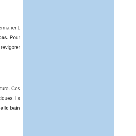
rmanent.
ces
. Pour
 revigorer
xture. Ces
iques. Ils
salle bain