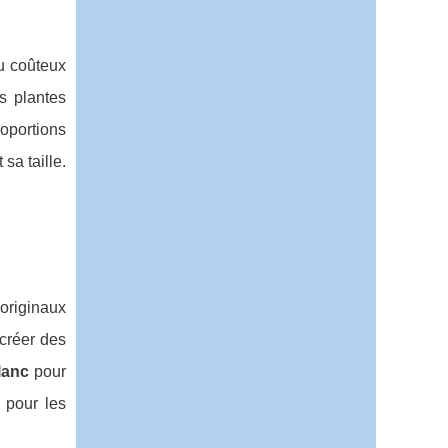
u coûteux
s plantes
roportions
sa taille.
 originaux
créer des
lanc
pour
 pour les