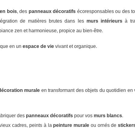
en bois
, des
panneaux décoratifs
écoresponsables ou des t
ntégration de matières brutes dans les
murs intérieurs
à tra
iance zen et harmonieuse, propice au bien-être.
ique en un
espace de vie
vivant et organique.
décoration murale
en transformant des objets du quotidien en 
abriquer des
panneaux décoratifs
pour vos
murs blancs
.
vieux cadres, peints à la
peinture murale
ou ornés de
sticke