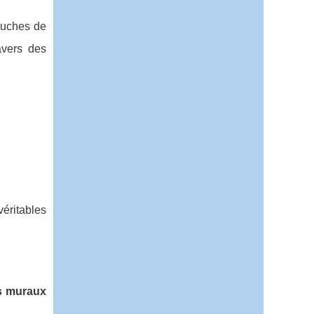
ouches de
vers des
véritables
rs muraux