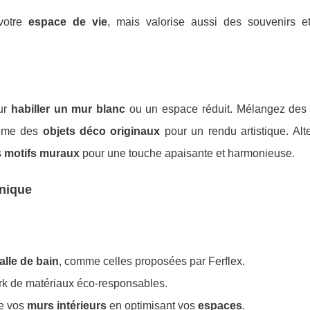
votre
espace de vie
, mais valorise aussi des souvenirs et
our
habiller un mur blanc
ou un espace réduit. Mélangez de
même des
objets déco originaux
pour un rendu artistique. Alt
s
motifs muraux
pour une touche apaisante et harmonieuse.
unique
alle de bain
, comme celles proposées par Ferflex.
rk de matériaux éco-responsables.
de vos
murs intérieurs
en optimisant vos
espaces
.